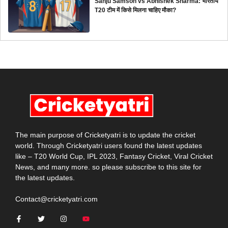
Sanju Samson vs Abhishek Sharma: भारतीय
T20 टीम में किसे मिलना चाहिए मौका?
The main purpose of Cricketyatri is to update the cricket
world. Through Cricketyatri users found the latest updates
like – T20 World Cup, IPL 2023, Fantasy Cricket, Viral Cricket
News, and many more. so please subscribe to this site for
the latest updates.
Contact@cricketyatri.com