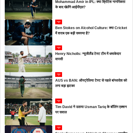
Mohammad Amir in IPL: क्या ब्रिटिश नागरिकता
के बाद खेलेंगे आईपीएल?
न्यूज
Ben Stokes on Alcohol Culture: क्या Cricket
में शराब एक बड़ी समस्या है?
न्यूज
Henry Nicholls: न्यूजीलैंड टेस्ट टीम में धमाकेदार
वापसी
न्यूज
AUS vs BAN: ऑस्ट्रेलिया टेस्ट से पहले बांग्लादेश को
लगा बड़ा झटका
न्यूज
Tim David ने उठाया Usman Tariq के बॉलिंग एक्शन
पर सवाल
न्यूज