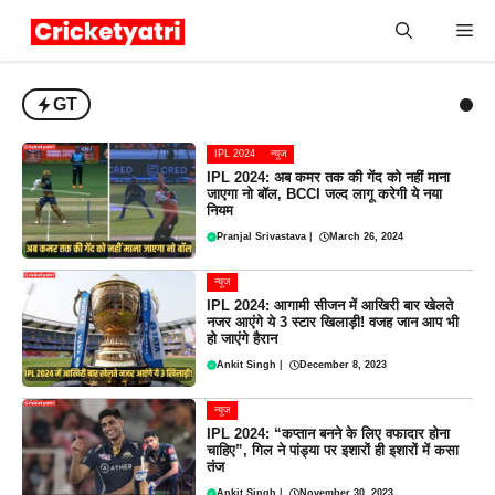
Skip
Me
to
content
GT
IPL 2024
न्यूज
IPL 2024: अब कमर तक की गेंद को नहीं माना
जाएगा नो बॉल, BCCI जल्द लागू करेगी ये नया
नियम
Pranjal Srivastava
|
March 26, 2024
न्यूज
IPL 2024: आगामी सीजन में आखिरी बार खेलते
नजर आएंगे ये 3 स्टार खिलाड़ी! वजह जान आप भी
हो जाएंगे हैरान
Ankit Singh
|
December 8, 2023
न्यूज
IPL 2024: “कप्तान बनने के लिए वफादार होना
चाहिए”, गिल ने पांड्या पर इशारों ही इशारों में कसा
तंज
Ankit Singh
|
November 30, 2023