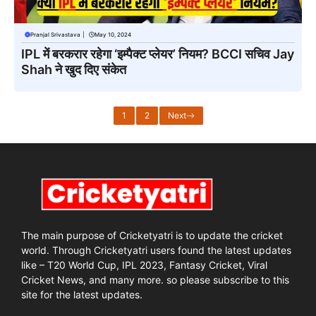
Pranjal Srivastava
|
May 10, 2024
IPL में बरकरार रहेगा ‘इम्पैक्ट प्लेयर’ नियम? BCCI सचिव Jay
Shah ने खुद दिए संकेत
1
2
Next
The main purpose of Cricketyatri is to update the cricket
world. Through Cricketyatri users found the latest updates
like – T20 World Cup, IPL 2023, Fantasy Cricket, Viral
Cricket News, and many more. so please subscribe to this
site for the latest updates.