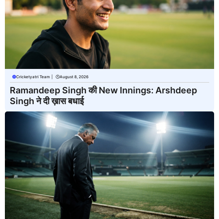
Cricketyatri Team
|
August 8, 2026
Ramandeep Singh की New Innings: Arshdeep
Singh ने दी ख़ास बधाई