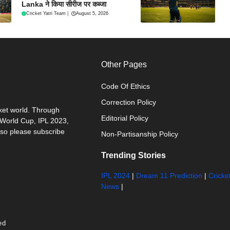
Lanka ने किया सीरीज पर कब्जा
Cricket Yatri Team
|
August 5, 2026
Other Pages
Code Of Ethics
Correction Policy
cket world. Through
Editorial Policy
0 World Cup, IPL 2023,
 so please subscribe
Non-Partisanship Policy
Trending Stories
IPL 2024
|
Dream 11 Prediction
|
Cricke
News
|
ed