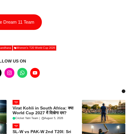
ee Dream 11 Team
mandhana
Women's T20 World Cup 2026
LLOW US ON
न्यूज
Virat Kohli in South Africa: क्या
World Cup 2027 में दिखेगा दम?
Cricket Yatri Team
|
August 5, 2026
न्यूज
SL-W vs PAK-W 2nd T20I: Sri