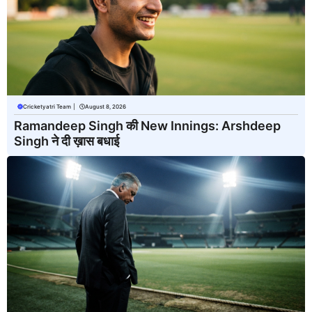
Cricketyatri Team
|
August 8, 2026
Ramandeep Singh की New Innings: Arshdeep
Singh ने दी ख़ास बधाई