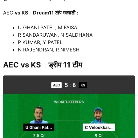
AEC
vs KS Dream11 टॉप खलाड़ी :
U GHANI PATEL, M FAISAL
R SANDARUWAN, N SALDHANA
P KUMAR, Y PATEL
N RAJENDRAN, R NIMESH
AEC
vs KS
ड्रीम 11 टीम