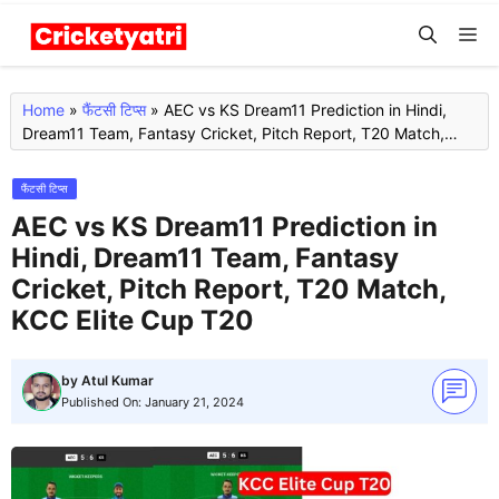
Skip
M
to
content
Home
»
फैंटसी टिप्स
»
AEC vs KS Dream11 Prediction in Hindi,
Dream11 Team, Fantasy Cricket, Pitch Report, T20 Match,
KCC Elite Cup T20
फैंटसी टिप्स
AEC vs KS Dream11 Prediction in
Hindi, Dream11 Team, Fantasy
Cricket, Pitch Report, T20 Match,
KCC Elite Cup T20
by
Atul Kumar
Published On:
January 21, 2024