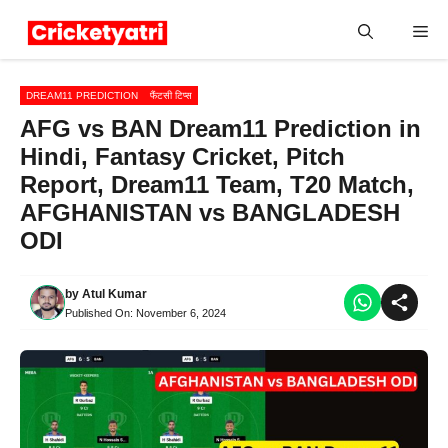
Skip
Me
to
content
DREAM11 PREDICTION
फैंटसी टिप्स
AFG vs BAN Dream11 Prediction in
Hindi, Fantasy Cricket, Pitch
Report, Dream11 Team, T20 Match,
AFGHANISTAN vs BANGLADESH
ODI
by
Atul Kumar
Published On:
November 6, 2024