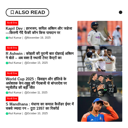
ALSO READ
फैंटसी टिप्स
Kapil Dev : हरभजन, कपिल अश्विन और जडेजा
—कितनी गेंदें फेंकी कौन किस पायदान पर
Atul Kumar
|
November 19, 2025
फैंटसी टिप्स
R Ashwin : कोहली की पुरानी बात दोहराई अश्विन
ने बोले – अब वक्त है स्थायी टेस्ट केंद्रों का
Atul Kumar
|
October 15, 2025
फैंटसी टिप्स
World Cup 2025 : डिवाइन और हॉलिडे के
अर्धशतक केर-तहुहु की गेंदबाजी से बांग्लादेश पर
न्यूजीलैंड की बड़ी जीत
Atul Kumar
|
October 11, 2025
फैंटसी टिप्स
S Mandhana : मंधाना का कमाल कैलेंडर ईयर में
सबसे ज्यादा रन – टूटा 1997 का रिकॉर्ड
Atul Kumar
|
October 10, 2025