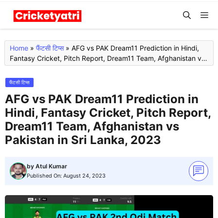
Skip
M
to
content
Home
»
फैंटसी टिप्स
»
AFG vs PAK Dream11 Prediction in Hindi,
Fantasy Cricket, Pitch Report, Dream11 Team, Afghanistan vs
Pakistan in Sri Lanka, 2023
फैंटसी टिप्स
AFG vs PAK Dream11 Prediction in
Hindi, Fantasy Cricket, Pitch Report,
Dream11 Team, Afghanistan vs
Pakistan in Sri Lanka, 2023
by
Atul Kumar
Published On:
August 24, 2023