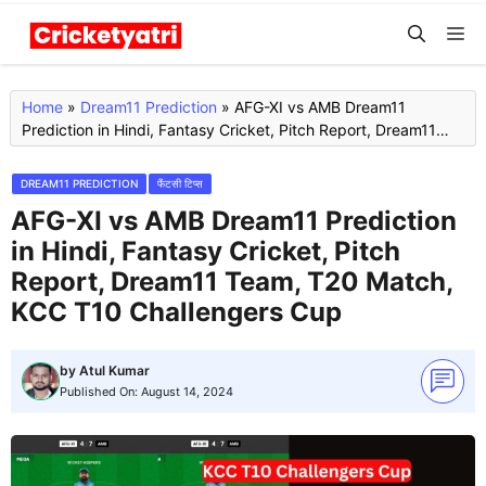
Skip
M
to
content
Home
»
Dream11 Prediction
»
AFG-XI vs AMB Dream11
Prediction in Hindi, Fantasy Cricket, Pitch Report, Dream11
Team, T20 Match, KCC T10 Challengers Cup
DREAM11 PREDICTION
फैंटसी टिप्स
AFG-XI vs AMB Dream11 Prediction
in Hindi, Fantasy Cricket, Pitch
Report, Dream11 Team, T20 Match,
KCC T10 Challengers Cup
by
Atul Kumar
Published On:
August 14, 2024