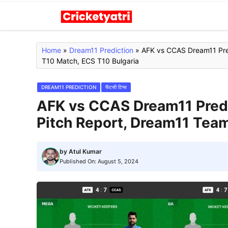
Skip
to
content
Home
»
Dream11 Prediction
»
AFK vs CCAS Dream11 Predi
T10 Match, ECS T10 Bulgaria
DREAM11 PREDICTION
फैंटसी टिप्स
AFK vs CCAS Dream11 Predic
Pitch Report, Dream11 Team
by
Atul Kumar
Published On:
August 5, 2024