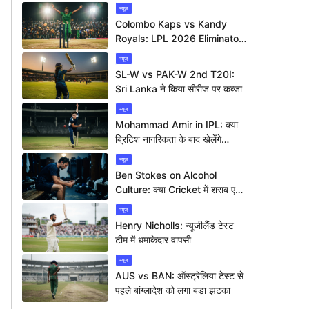
न्यूज
Colombo Kaps vs Kandy
Royals: LPL 2026 Eliminator
में कौन मारेगा बाज़ी?
न्यूज
SL-W vs PAK-W 2nd T20I:
Sri Lanka ने किया सीरीज पर कब्जा
न्यूज
Mohammad Amir in IPL: क्या
ब्रिटिश नागरिकता के बाद खेलेंगे
आईपीएल?
न्यूज
Ben Stokes on Alcohol
Culture: क्या Cricket में शराब एक
बड़ी समस्या है?
न्यूज
Henry Nicholls: न्यूजीलैंड टेस्ट
टीम में धमाकेदार वापसी
न्यूज
AUS vs BAN: ऑस्ट्रेलिया टेस्ट से
पहले बांग्लादेश को लगा बड़ा झटका