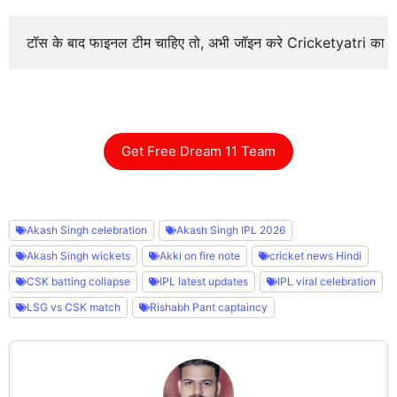
टॉस के बाद फाइनल टीम चाहिए तो, अभी जॉइन करे Cricketyatri का
Get Free Dream 11 Team
Akash Singh celebration
Akash Singh IPL 2026
Akash Singh wickets
Akki on fire note
cricket news Hindi
CSK batting collapse
IPL latest updates
IPL viral celebration
LSG vs CSK match
Rishabh Pant captaincy