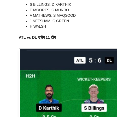
S BILLINGS, D KARTHIK
T MOORES, C MUNRO
A MATHEWS, S MAQSOOD
J NEESHAM, C GREEN
H WALSH
ATL vs DL
ड्रीम 11 टीम