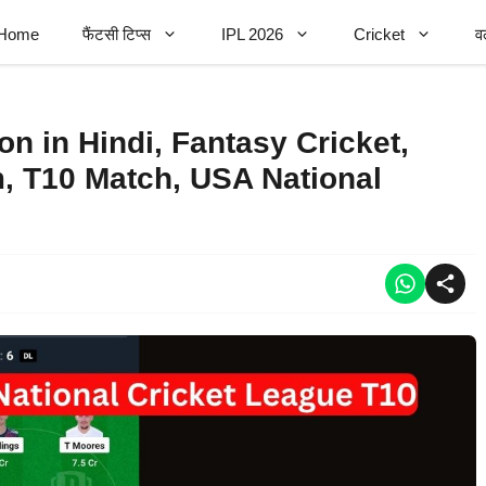
Home
फैंटसी टिप्स
IPL 2026
Cricket
व
n in Hindi, Fantasy Cricket,
, T10 Match, USA National