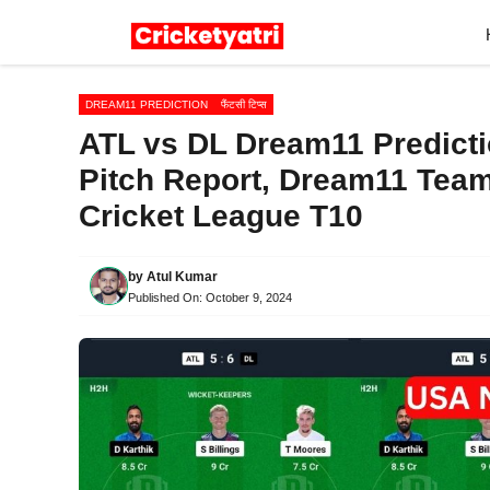
Skip
to
content
DREAM11 PREDICTION
फैंटसी टिप्स
ATL vs DL Dream11 Predictio
Pitch Report, Dream11 Team
Cricket League T10
by
Atul Kumar
Published On:
October 9, 2024