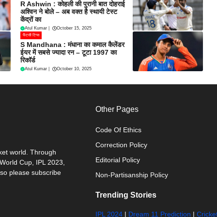
R Ashwin : कोहली की पुरानी बात दोहराई
अश्विन ने बोले – अब वक्त है स्थायी टेस्ट
केंद्रों का
Atul Kumar
|
October 15, 2025
फैंटसी टिप्स
S Mandhana : मंधाना का कमाल कैलेंडर
ईयर में सबसे ज्यादा रन – टूटा 1997 का
रिकॉर्ड
Atul Kumar
|
October 10, 2025
Other Pages
Code Of Ethics
Correction Policy
cket world. Through
Editorial Policy
0 World Cup, IPL 2023,
 so please subscribe
Non-Partisanship Policy
Trending Stories
IPL 2024
|
Dream 11 Prediction
|
Cricke