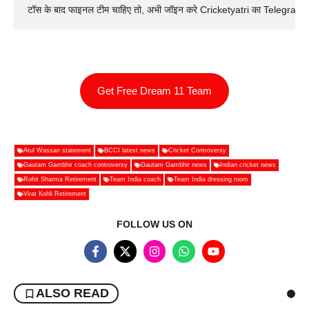
टॉस के बाद फाइनल टीम चाहिए तो, अभी जॉइन करे Cricketyatri का Telegram 
Get Free Dream 11 Team
Atul Wassan statement
BCCI latest news
Cricket Controversy
Gautam Gambhir coach controversy
Gautam Gambhir news
Indian cricket news
Rohit Sharma Retirement
Team India coach
Team India dressing room
Virat Kohli Retirement
FOLLOW US ON
ALSO READ