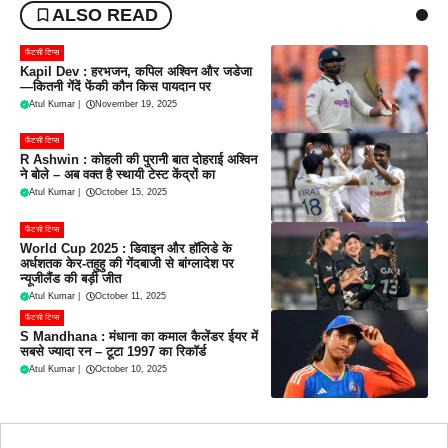
ALSO READ
फैंटसी टिप्स
Kapil Dev : हरभजन, कपिल अश्विन और जडेजा
—कितनी गेंदें फेंकी कौन किस पायदान पर
Atul Kumar
|
November 19, 2025
फैंटसी टिप्स
R Ashwin : कोहली की पुरानी बात दोहराई अश्विन
ने बोले – अब वक्त है स्थायी टेस्ट केंद्रों का
Atul Kumar
|
October 15, 2025
फैंटसी टिप्स
World Cup 2025 : डिवाइन और हॉलिडे के
अर्धशतक केर-तहुहु की गेंदबाजी से बांग्लादेश पर
न्यूजीलैंड की बड़ी जीत
Atul Kumar
|
October 11, 2025
फैंटसी टिप्स
S Mandhana : मंधाना का कमाल कैलेंडर ईयर में
सबसे ज्यादा रन – टूटा 1997 का रिकॉर्ड
Atul Kumar
|
October 10, 2025