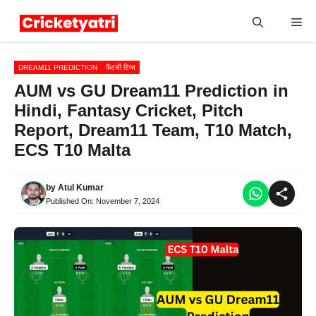
Skip
Me
to
content
DREAM11 PREDICTION
फैंटसी टिप्स
AUM vs GU Dream11 Prediction in
Hindi, Fantasy Cricket, Pitch
Report, Dream11 Team, T10 Match,
ECS T10 Malta
by
Atul Kumar
Published On:
November 7, 2024