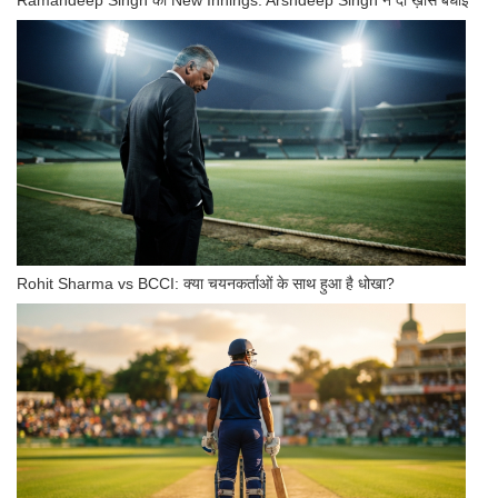
Ramandeep Singh की New Innings: Arshdeep Singh ने दी ख़ास बधाई
Rohit Sharma vs BCCI: क्या चयनकर्ताओं के साथ हुआ है धोखा?