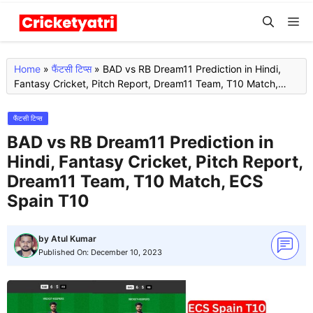
Skip
M
to
content
Home
»
फैंटसी टिप्स
»
BAD vs RB Dream11 Prediction in Hindi,
Fantasy Cricket, Pitch Report, Dream11 Team, T10 Match,
ECS Spain T10
फैंटसी टिप्स
BAD vs RB Dream11 Prediction in
Hindi, Fantasy Cricket, Pitch Report,
Dream11 Team, T10 Match, ECS
Spain T10
by
Atul Kumar
Published On:
December 10, 2023