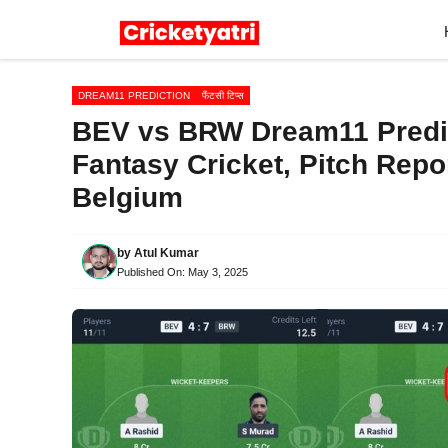
Skip
to
content
DREAM11 PREDICTION
फैंटसी टिप्स
BEV vs BRW Dream11 Predic
Fantasy Cricket, Pitch Rep
Belgium
by
Atul Kumar
Published On:
May 3, 2025