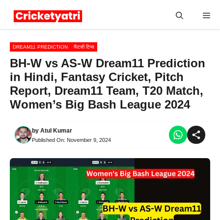
Skip
Me
to
content
DREAM11 PREDICTION
फैंटसी टिप्स
BH-W vs AS-W Dream11 Prediction
in Hindi, Fantasy Cricket, Pitch
Report, Dream11 Team, T20 Match,
Women’s Big Bash League 2024
by
Atul Kumar
Published On:
November 9, 2024