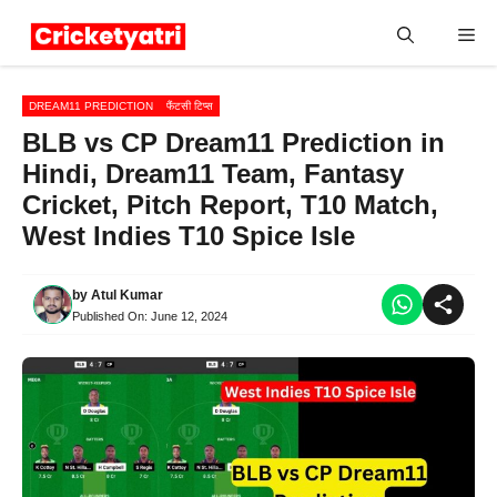
Skip
Me
to
content
DREAM11 PREDICTION
फैंटसी टिप्स
BLB vs CP Dream11 Prediction in
Hindi, Dream11 Team, Fantasy
Cricket, Pitch Report, T10 Match,
West Indies T10 Spice Isle
by
Atul Kumar
Published On:
June 12, 2024