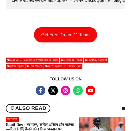
टॉस के बाद फाइनल टीम चाहिए तो, अभी जॉइन करे Cricketyatri का Telegram 
Get Free Dream 11 Team
BLB vs CP Dream11 Prediction in Hindi
Dream11 Team
Fantasy Cricket
pitch report
T10 Match
West Indies T10 Spice Isle
FOLLOW US ON
ALSO READ
फैंटसी टिप्स
Kapil Dev : हरभजन, कपिल अश्विन और जडेजा
—कितनी गेंदें फेंकी कौन किस पायदान पर