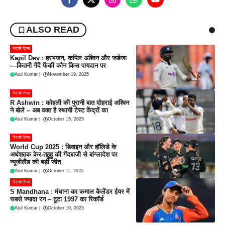
ALSO READ
फैंटसी टिप्स
Kapil Dev : हरभजन, कपिल अश्विन और जडेजा
—कितनी गेंदें फेंकी कौन किस पायदान पर
Atul Kumar
|
November 19, 2025
फैंटसी टिप्स
R Ashwin : कोहली की पुरानी बात दोहराई अश्विन
ने बोले – अब वक्त है स्थायी टेस्ट केंद्रों का
Atul Kumar
|
October 15, 2025
फैंटसी टिप्स
World Cup 2025 : डिवाइन और हॉलिडे के
अर्धशतक केर-तहुहु की गेंदबाजी से बांग्लादेश पर
न्यूजीलैंड की बड़ी जीत
Atul Kumar
|
October 11, 2025
फैंटसी टिप्स
S Mandhana : मंधाना का कमाल कैलेंडर ईयर में
सबसे ज्यादा रन – टूटा 1997 का रिकॉर्ड
Atul Kumar
|
October 10, 2025