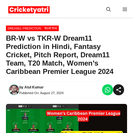
Skip
Me
to
content
DREAM11 PREDICTION
फैंटसी टिप्स
BR-W vs TKR-W Dream11
Prediction in Hindi, Fantasy
Cricket, Pitch Report, Dream11
Team, T20 Match, Women’s
Caribbean Premier League 2024
by
Atul Kumar
Published On:
August 27, 2024