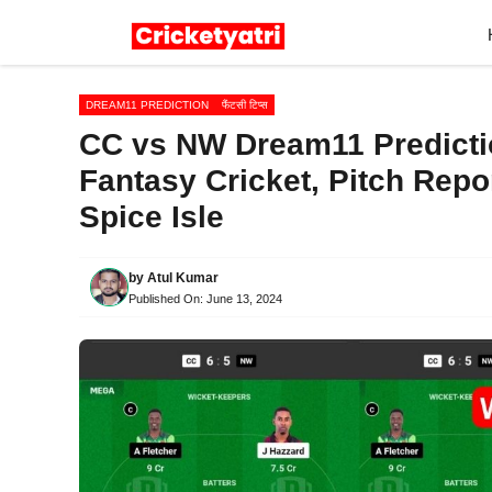
Skip
to
content
DREAM11 PREDICTION
फैंटसी टिप्स
CC vs NW Dream11 Predicti
Fantasy Cricket, Pitch Repo
Spice Isle
by
Atul Kumar
Published On:
June 13, 2024