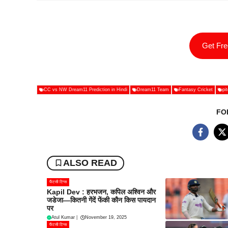
Get Fr
CC vs NW Dream11 Prediction in Hindi
Dream11 Team
Fantasy Cricket
pi
FO
ALSO READ
फैंटसी टिप्स
Kapil Dev : हरभजन, कपिल अश्विन और
जडेजा—कितनी गेंदें फेंकी कौन किस पायदान
पर
Atul Kumar
|
November 19, 2025
फैंटसी टिप्स