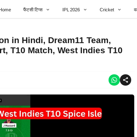
Home
फैंटसी टिप्स
IPL 2026
Cricket
व
on in Hindi, Dream11 Team,
rt, T10 Match, West Indies T10