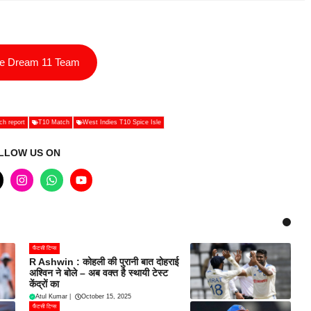
ee Dream 11 Team
tch report
T10 Match
West Indies T10 Spice Isle
LLOW US ON
फैंटसी टिप्स
R Ashwin : कोहली की पुरानी बात दोहराई
अश्विन ने बोले – अब वक्त है स्थायी टेस्ट
केंद्रों का
Atul Kumar
|
October 15, 2025
फैंटसी टिप्स