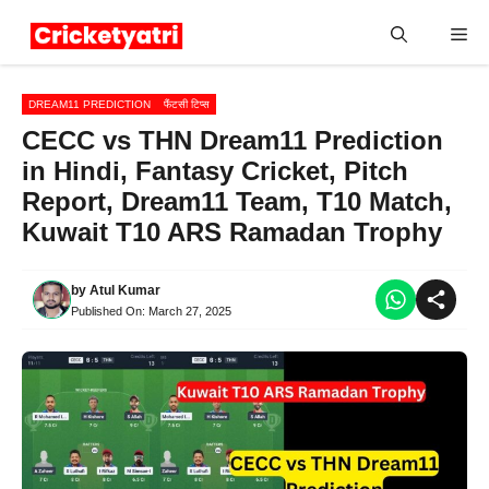
Skip
Me
to
content
DREAM11 PREDICTION
फैंटसी टिप्स
CECC vs THN Dream11 Prediction
in Hindi, Fantasy Cricket, Pitch
Report, Dream11 Team, T10 Match,
Kuwait T10 ARS Ramadan Trophy
by
Atul Kumar
Published On:
March 27, 2025