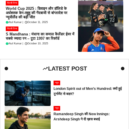
फैंटसी टिप्स
World Cup 2025 : डिवाइन और हॉलिडे के
अर्धशतक केर-तहुहु की गेंदबाजी से बांग्लादेश पर
न्यूजीलैंड की बड़ी जीत
Atul Kumar
|
October 11, 2025
फैंटसी टिप्स
S Mandhana : मंधाना का कमाल कैलेंडर ईयर में
सबसे ज्यादा रन – टूटा 1997 का रिकॉर्ड
Atul Kumar
|
October 10, 2025
LATEST POST
न्यूज
London Spirit out of Men’s Hundred: क्यों हुई
टूर्नामेंट से बाहर?
न्यूज
Ramandeep Singh की New Innings:
Arshdeep Singh ने दी ख़ास बधाई