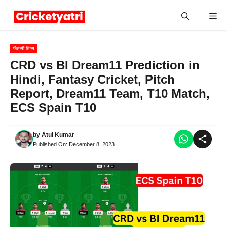
Skip
Me
to
content
फैंटसी टिप्स
CRD vs BI Dream11 Prediction in
Hindi, Fantasy Cricket, Pitch
Report, Dream11 Team, T10 Match,
ECS Spain T10
by
Atul Kumar
Published On:
December 8, 2023