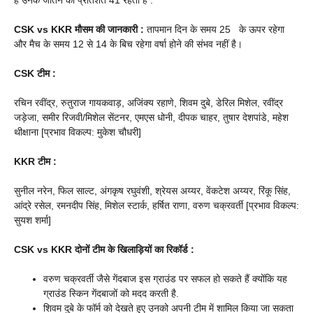
है उनके जीतने का प्रतिशत 41 रहता है .
CSK vs KKR
मौसम की जानकारी :
तापमान दिन के समय 25 के ऊपर रहेगा
और मैच के समय 12 से 14 के बिच रहेगा वर्षा होने की संभव नहीं है।
CSK टीम :
रचिन रवींद्र, रुतुराज गायकवाड़, अजिंक्य रहाणे, शिवम दुबे, डेरिल मिशेल, रवींद्र
जड़ेजा, समीर रिजवी/मिशेल सेंटनर, एमएस धोनी, दीपक चाहर, तुषार देशपांडे, महेश
थीक्षाना [प्रभाव विकल्प: मुकेश चौधरी]
KKR टीम
:
सुनील नरेन, फिल साल्ट, अंगकृष रघुवंशी, श्रेयस अय्यर, वेंकटेश अय्यर, रिंकू सिंह,
आंद्रे रसेल, रमनदीप सिंह, मिशेल स्टार्क, हर्षित राणा, वरुण चक्रवर्ती [प्रभाव विकल्प:
सुयश शर्मा]
CSK vs KKR दोनों टीम के खिलाड़ियों का रिकॉर्ड :
वरुण चक्रवर्ती जैसे गेंदबाज इस ग्राउंड पर सफल हो सकते हैं क्योंकि यह
ग्राउंड स्किन गेंदबाजों को मदद करती है.
शिवम दुबे के फॉर्म को देखते हुए उनको अपनी टीम में शामिल किया जा सकता