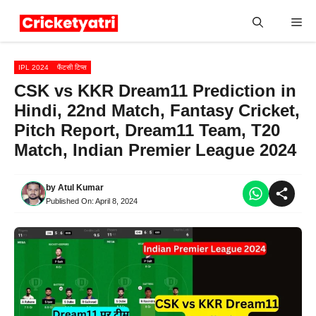
Skip
Me
to
content
IPL 2024
फैंटसी टिप्स
CSK vs KKR Dream11 Prediction in
Hindi, 22nd Match, Fantasy Cricket,
Pitch Report, Dream11 Team, T20
Match, Indian Premier League 2024
by
Atul Kumar
Published On:
April 8, 2024