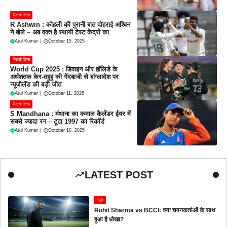
फैंटसी टिप्स
R Ashwin : कोहली की पुरानी बात दोहराई अश्विन
ने बोले – अब वक्त है स्थायी टेस्ट केंद्रों का
Atul Kumar
|
October 15, 2025
फैंटसी टिप्स
World Cup 2025 : डिवाइन और हॉलिडे के
अर्धशतक केर-तहुहु की गेंदबाजी से बांग्लादेश पर
न्यूजीलैंड की बड़ी जीत
Atul Kumar
|
October 11, 2025
फैंटसी टिप्स
S Mandhana : मंधाना का कमाल कैलेंडर ईयर में
सबसे ज्यादा रन – टूटा 1997 का रिकॉर्ड
Atul Kumar
|
October 10, 2025
LATEST POST
न्यूज
Rohit Sharma vs BCCI: क्या चयनकर्ताओं के साथ
हुआ है धोखा?