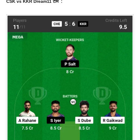
CSK vs KKR
Dream11
टीम :