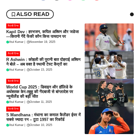
ALSO READ
फैंटसी टिप्स
Kapil Dev : हरभजन, कपिल अश्विन और जडेजा
—कितनी गेंदें फेंकी कौन किस पायदान पर
Atul Kumar
|
November 19, 2025
फैंटसी टिप्स
R Ashwin : कोहली की पुरानी बात दोहराई अश्विन
ने बोले – अब वक्त है स्थायी टेस्ट केंद्रों का
Atul Kumar
|
October 15, 2025
फैंटसी टिप्स
World Cup 2025 : डिवाइन और हॉलिडे के
अर्धशतक केर-तहुहु की गेंदबाजी से बांग्लादेश पर
न्यूजीलैंड की बड़ी जीत
Atul Kumar
|
October 11, 2025
फैंटसी टिप्स
S Mandhana : मंधाना का कमाल कैलेंडर ईयर में
सबसे ज्यादा रन – टूटा 1997 का रिकॉर्ड
Atul Kumar
|
October 10, 2025