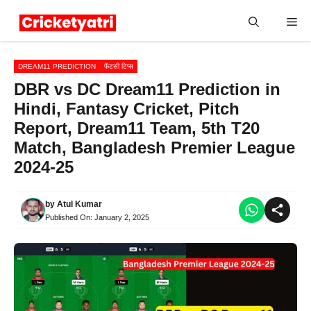
Skip
Me
to
content
DREAM11 PREDICTION
फैंटसी टिप्स
DBR vs DC Dream11 Prediction in
Hindi, Fantasy Cricket, Pitch
Report, Dream11 Team, 5th T20
Match, Bangladesh Premier League
2024-25
by
Atul Kumar
Published On:
January 2, 2025