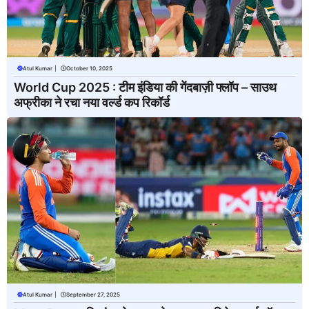
Atul Kumar
|
October 10, 2025
World Cup 2025 : टीम इंडिया की गेंदबाज़ी फ्लॉप – साउथ
अफ्रीका ने रचा नया वर्ल्ड कप रिकॉर्ड
Atul Kumar
|
September 27, 2025