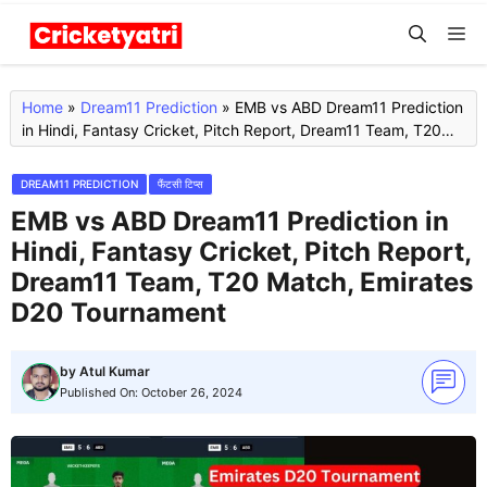
Skip
M
to
content
Home
»
Dream11 Prediction
»
EMB vs ABD Dream11 Prediction
in Hindi, Fantasy Cricket, Pitch Report, Dream11 Team, T20
Match, Emirates D20 Tournament
DREAM11 PREDICTION
फैंटसी टिप्स
EMB vs ABD Dream11 Prediction in
Hindi, Fantasy Cricket, Pitch Report,
Dream11 Team, T20 Match, Emirates
D20 Tournament
by
Atul Kumar
Published On:
October 26, 2024