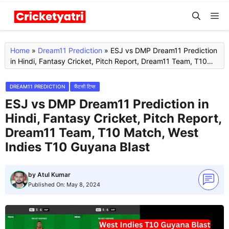
Skip
M
to
content
Home
»
Dream11 Prediction
»
ESJ vs DMP Dream11 Prediction
in Hindi, Fantasy Cricket, Pitch Report, Dream11 Team, T10
Match, West Indies T10 Guyana Blast
DREAM11 PREDICTION
फैंटसी टिप्स
ESJ vs DMP Dream11 Prediction in
Hindi, Fantasy Cricket, Pitch Report,
Dream11 Team, T10 Match, West
Indies T10 Guyana Blast
by
Atul Kumar
Published On:
May 8, 2024