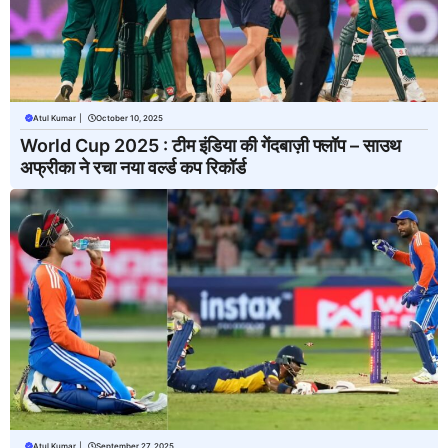
Atul Kumar
|
October 10, 2025
World Cup 2025 : टीम इंडिया की गेंदबाज़ी फ्लॉप – साउथ
अफ्रीका ने रचा नया वर्ल्ड कप रिकॉर्ड
Atul Kumar
|
September 27, 2025