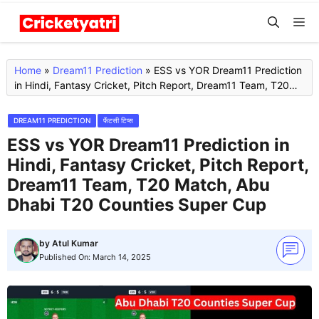
Skip
M
to
content
Home
»
Dream11 Prediction
»
ESS vs YOR Dream11 Prediction
in Hindi, Fantasy Cricket, Pitch Report, Dream11 Team, T20
Match, Abu Dhabi T20 Counties Super Cup
DREAM11 PREDICTION
फैंटसी टिप्स
ESS vs YOR Dream11 Prediction in
Hindi, Fantasy Cricket, Pitch Report,
Dream11 Team, T20 Match, Abu
Dhabi T20 Counties Super Cup
by
Atul Kumar
Published On:
March 14, 2025