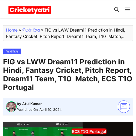
Skip
M
to
content
Home
»
फैंटसी टिप्स
»
FIG vs LWW Dream11 Prediction in Hindi,
Fantasy Cricket, Pitch Report, Dream11 Team, T10 Match,
ECS T1O Portugal
फैंटसी टिप्स
FIG vs LWW Dream11 Prediction in
Hindi, Fantasy Cricket, Pitch Report,
Dream11 Team, T10 Match, ECS T1O
Portugal
by
Atul Kumar
Published On:
April 10, 2024