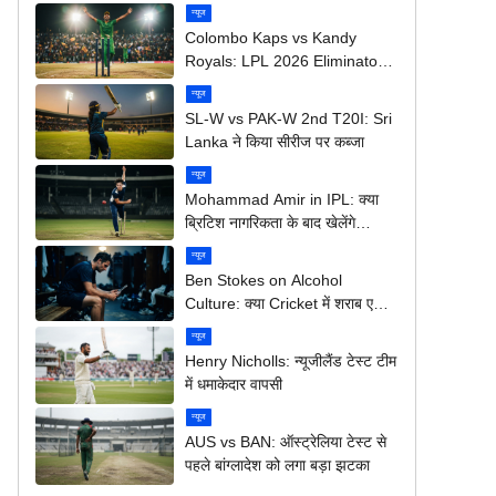
न्यूज
Colombo Kaps vs Kandy
Royals: LPL 2026 Eliminator में
कौन मारेगा बाज़ी?
न्यूज
SL-W vs PAK-W 2nd T20I: Sri
Lanka ने किया सीरीज पर कब्जा
न्यूज
Mohammad Amir in IPL: क्या
ब्रिटिश नागरिकता के बाद खेलेंगे
आईपीएल?
न्यूज
Ben Stokes on Alcohol
Culture: क्या Cricket में शराब एक
बड़ी समस्या है?
न्यूज
Henry Nicholls: न्यूजीलैंड टेस्ट टीम
में धमाकेदार वापसी
न्यूज
AUS vs BAN: ऑस्ट्रेलिया टेस्ट से
पहले बांग्लादेश को लगा बड़ा झटका