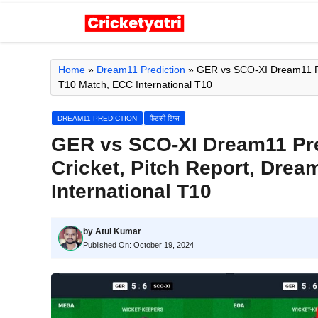
Skip
to
content
Home
»
Dream11 Prediction
»
GER vs SCO-XI Dream11 Pre
T10 Match, ECC International T10
DREAM11 PREDICTION
फैंटसी टिप्स
GER vs SCO-XI Dream11 Pred
Cricket, Pitch Report, Dre
International T10
by
Atul Kumar
Published On:
October 19, 2024