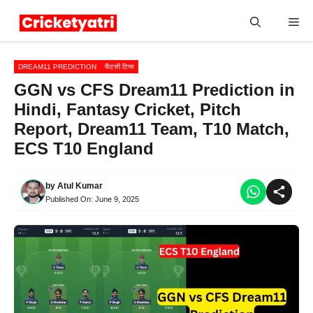
Skip
Me
to
content
DREAM11 PREDICTION
फैंटसी टिप्स
GGN vs CFS Dream11 Prediction in
Hindi, Fantasy Cricket, Pitch
Report, Dream11 Team, T10 Match,
ECS T10 England
by
Atul Kumar
Published On:
June 9, 2025