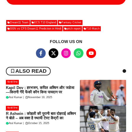
Dream11 Team
ECS T10 England
Fantasy Cricket
GGN vs CFS Dream11 Prediction in Hindi
pitch report
T10 Match
FOLLOW US ON
ALSO READ
फैंटसी टिप्स
Kapil Dev : हरभजन, कपिल अश्विन और जडेजा
—कितनी गेंदें फेंकी कौन किस पायदान पर
Atul Kumar
|
November 19, 2025
फैंटसी टिप्स
R Ashwin : कोहली की पुरानी बात दोहराई अश्विन
ने बोले – अब वक्त है स्थायी टेस्ट केंद्रों का
Atul Kumar
|
October 15, 2025