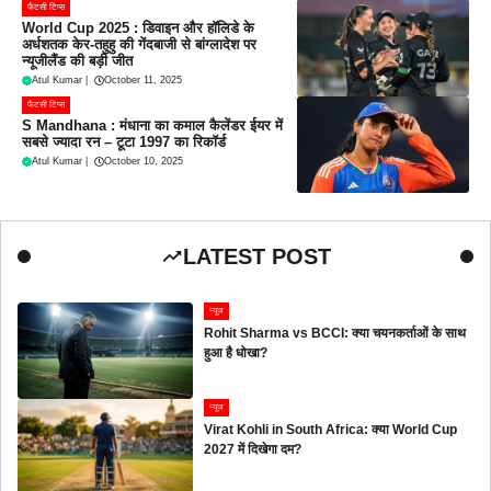
फैंटसी टिप्स
World Cup 2025 : डिवाइन और हॉलिडे के
अर्धशतक केर-तहुहु की गेंदबाजी से बांग्लादेश पर
न्यूजीलैंड की बड़ी जीत
Atul Kumar
|
October 11, 2025
फैंटसी टिप्स
S Mandhana : मंधाना का कमाल कैलेंडर ईयर में
सबसे ज्यादा रन – टूटा 1997 का रिकॉर्ड
Atul Kumar
|
October 10, 2025
LATEST POST
न्यूज
Rohit Sharma vs BCCI: क्या चयनकर्ताओं के साथ
हुआ है धोखा?
न्यूज
Virat Kohli in South Africa: क्या World Cup
2027 में दिखेगा दम?