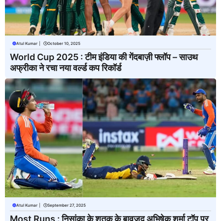
Atul Kumar
|
October 10, 2025
World Cup 2025 : टीम इंडिया की गेंदबाज़ी फ्लॉप – साउथ
अफ्रीका ने रचा नया वर्ल्ड कप रिकॉर्ड
Atul Kumar
|
September 27, 2025
Most Runs : निसांका के शतक के बावजूद अभिषेक शर्मा टॉप पर