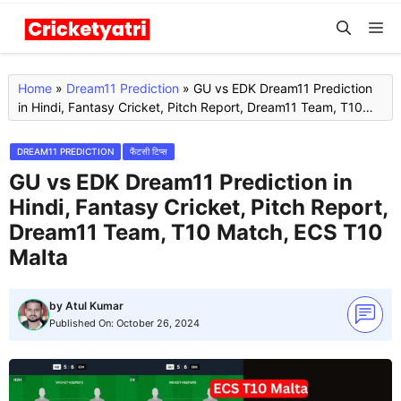
Skip
M
to
content
Home
»
Dream11 Prediction
»
GU vs EDK Dream11 Prediction
in Hindi, Fantasy Cricket, Pitch Report, Dream11 Team, T10
Match, ECS T10 Malta
DREAM11 PREDICTION
फैंटसी टिप्स
GU vs EDK Dream11 Prediction in
Hindi, Fantasy Cricket, Pitch Report,
Dream11 Team, T10 Match, ECS T10
Malta
by
Atul Kumar
Published On:
October 26, 2024