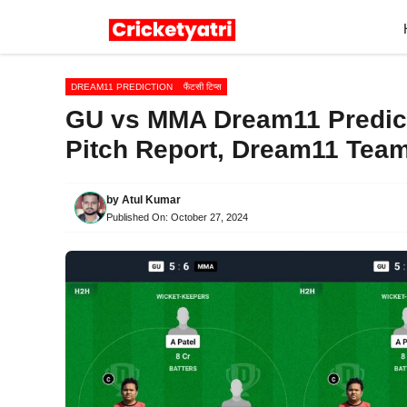
Skip
to
content
DREAM11 PREDICTION
फैंटसी टिप्स
GU vs MMA Dream11 Predicti
Pitch Report, Dream11 Team
by
Atul Kumar
Published On:
October 27, 2024