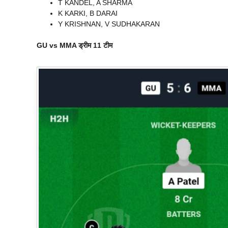
T KANDEL, A SHARMA
K KARKI, B DARAI
Y KRISHNAN, V SUDHAKARAN
GU vs MMA
ड्रीम 11 टीम