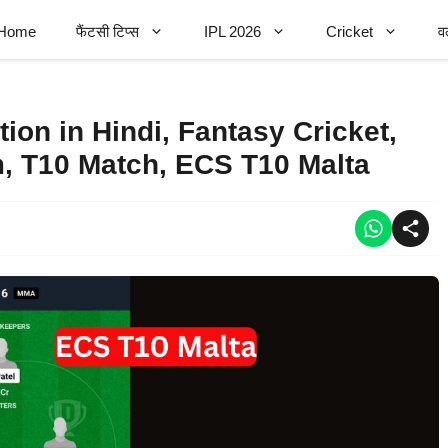
Home
फैंटसी टिप्स
IPL 2026
Cricket
व
on in Hindi, Fantasy Cricket,
, T10 Match, ECS T10 Malta