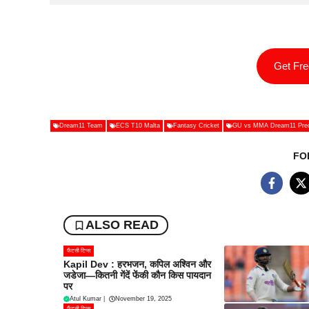
Get Fr
Dream11 Team
ECS T10 Malta
Fantasy Cricket
GU vs MMA Dream11 Predic
FO
ALSO READ
फैंटसी टिप्स
Kapil Dev : हरभजन, कपिल अश्विन और
जडेजा—कितनी गेंदें फेंकी कौन किस पायदान
पर
Atul Kumar
|
November 19, 2025
फैंटसी टिप्स