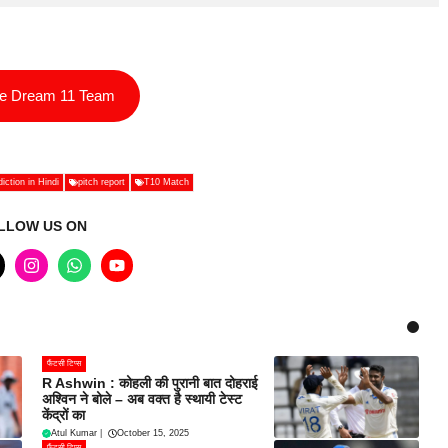
ee Dream 11 Team
tion in Hindi
pitch report
T10 Match
LLOW US ON
फैंटसी टिप्स
R Ashwin : कोहली की पुरानी बात दोहराई
अश्विन ने बोले – अब वक्त है स्थायी टेस्ट
केंद्रों का
Atul Kumar
|
October 15, 2025
फैंटसी टिप्स