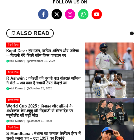
FOLLOW US ON
ALSO READ
फैंटसी टिप्स
Kapil Dev : हरभजन, कपिल अश्विन और जडेजा
—कितनी गेंदें फेंकी कौन किस पायदान पर
Atul Kumar
|
November 19, 2025
फैंटसी टिप्स
R Ashwin : कोहली की पुरानी बात दोहराई अश्विन
ने बोले – अब वक्त है स्थायी टेस्ट केंद्रों का
Atul Kumar
|
October 15, 2025
फैंटसी टिप्स
World Cup 2025 : डिवाइन और हॉलिडे के
अर्धशतक केर-तहुहु की गेंदबाजी से बांग्लादेश पर
न्यूजीलैंड की बड़ी जीत
Atul Kumar
|
October 11, 2025
फैंटसी टिप्स
S Mandhana : मंधाना का कमाल कैलेंडर ईयर में
सबसे ज्यादा रन – टूटा 1997 का रिकॉर्ड