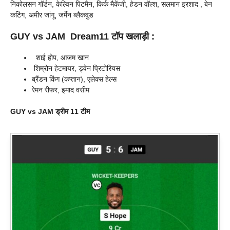
निकोलसन गॉर्डन, केल्विन पिटमैन, किर्क मैकेंजी, हेडन वॉल्श, सलमान इरशाद , बेन
कटिंग, अमीर जांगू, जर्मेन ब्लैकवुड
GUY vs JAM
Dream11 टॉप खलाड़ी :
शाई होप, आजम खान
शिम्रोन हेटमायर, ड्वेन प्रिटोरियस
ब्रैंडन किंग (कप्तान), एलेक्स हेल्स
रेमन रीफर, इमाद वसीम
GUY vs JAM ड्रीम 11 टीम