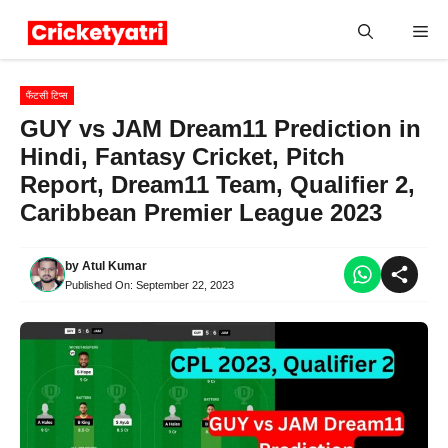
Skip
Me
to
content
फैंटसी टिप्स
GUY vs JAM Dream11 Prediction in
Hindi, Fantasy Cricket, Pitch
Report, Dream11 Team, Qualifier 2,
Caribbean Premier League 2023
by
Atul Kumar
Published On:
September 22, 2023