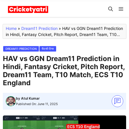
Skip
M
to
content
Home
»
Dream11 Prediction
»
HAV vs GGN Dream11 Prediction
in Hindi, Fantasy Cricket, Pitch Report, Dream11 Team, T10
Match, ECS T10 England
DREAM11 PREDICTION
फैंटसी टिप्स
HAV vs GGN Dream11 Prediction in
Hindi, Fantasy Cricket, Pitch Report,
Dream11 Team, T10 Match, ECS T10
England
by
Atul Kumar
Published On:
June 11, 2025