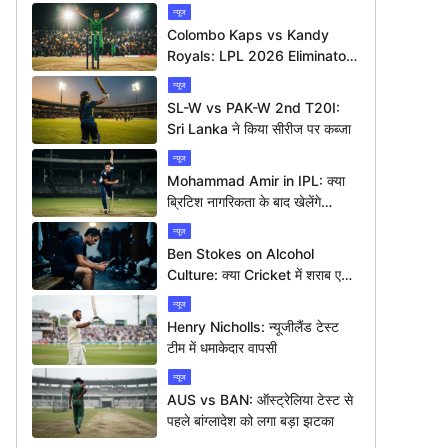
न्यूज
Colombo Kaps vs Kandy
Royals: LPL 2026 Eliminator
में कौन मारेगा बाज़ी?
न्यूज
SL-W vs PAK-W 2nd T20I:
Sri Lanka ने किया सीरीज पर कब्जा
न्यूज
Mohammad Amir in IPL: क्या
ब्रिटिश नागरिकता के बाद खेलेंगे
आईपीएल?
न्यूज
Ben Stokes on Alcohol
Culture: क्या Cricket में शराब एक
बड़ी समस्या है?
न्यूज
Henry Nicholls: न्यूजीलैंड टेस्ट
टीम में धमाकेदार वापसी
न्यूज
AUS vs BAN: ऑस्ट्रेलिया टेस्ट से
पहले बांग्लादेश को लगा बड़ा झटका