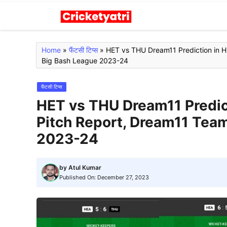
Skip
to
content
Home
»
फैंटसी टिप्स
»
HET vs THU Dream11 Prediction in Hi
Big Bash League 2023-24
फैंटसी टिप्स
HET vs THU Dream11 Predicti
Pitch Report, Dream11 Tea
2023-24
by
Atul Kumar
Published On:
December 27, 2023