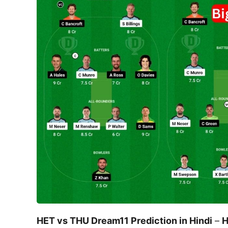
HET vs THU Dream11 Prediction in Hindi
–
H