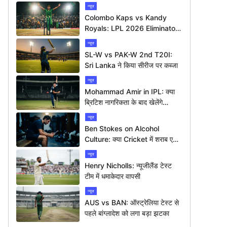
न्यूज
Colombo Kaps vs Kandy
Royals: LPL 2026 Eliminator
में कौन मारेगा बाज़ी?
न्यूज
SL-W vs PAK-W 2nd T20I:
Sri Lanka ने किया सीरीज पर कब्जा
न्यूज
Mohammad Amir in IPL: क्या
ब्रिटिश नागरिकता के बाद खेलेंगे
आईपीएल?
न्यूज
Ben Stokes on Alcohol
Culture: क्या Cricket में शराब एक
बड़ी समस्या है?
न्यूज
Henry Nicholls: न्यूजीलैंड टेस्ट
टीम में धमाकेदार वापसी
न्यूज
AUS vs BAN: ऑस्ट्रेलिया टेस्ट से
पहले बांग्लादेश को लगा बड़ा झटका