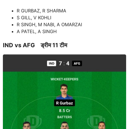
R GURBAZ, R SHARMA
S GILL, V KOHLI
R SINGH, M NABI, A OMARZAI
A PATEL, A SINGH
IND
vs AFG
ड्रीम 11 टीम