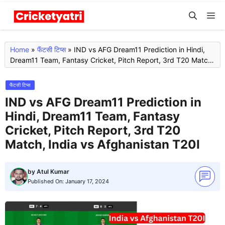
Skip
M
to
content
Home
»
फैंटसी टिप्स
»
IND vs AFG Dream11 Prediction in Hindi,
Dream11 Team, Fantasy Cricket, Pitch Report, 3rd T20 Match,
India vs Afghanistan T20I
फैंटसी टिप्स
IND vs AFG Dream11 Prediction in
Hindi, Dream11 Team, Fantasy
Cricket, Pitch Report, 3rd T20
Match, India vs Afghanistan T20I
by
Atul Kumar
Published On:
January 17, 2024