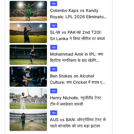
न्यूज
Colombo Kaps vs Kandy
Royals: LPL 2026 Eliminator
में कौन मारेगा बाज़ी?
न्यूज
SL-W vs PAK-W 2nd T20I:
Sri Lanka ने किया सीरीज पर कब्जा
न्यूज
Mohammad Amir in IPL: क्या
ब्रिटिश नागरिकता के बाद खेलेंगे
आईपीएल?
न्यूज
Ben Stokes on Alcohol
Culture: क्या Cricket में शराब एक
बड़ी समस्या है?
न्यूज
Henry Nicholls: न्यूजीलैंड टेस्ट
टीम में धमाकेदार वापसी
न्यूज
AUS vs BAN: ऑस्ट्रेलिया टेस्ट से
पहले बांग्लादेश को लगा बड़ा झटका