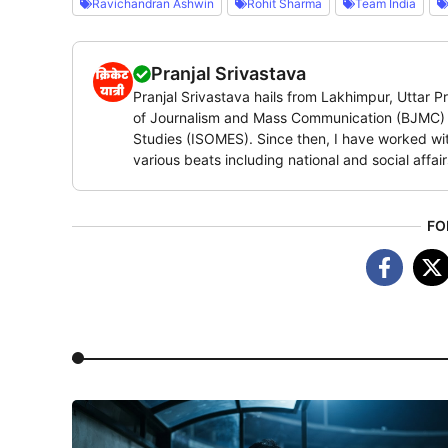
Ravichandran Ashwin
Rohit Sharma
Team India
Pranjal Srivastava
Pranjal Srivastava hails from Lakhimpur, Uttar 
of Journalism and Mass Communication (BJMC) i
Studies (ISOMES). Since then, I have worked with
various beats including national and social affai
FO