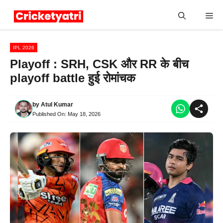
Skip
Me
to
content
IPL 2026
Playoff : SRH, CSK और RR के बीच
playoff battle हुई रोमांचक
by
Atul Kumar
Published On:
May 18, 2026