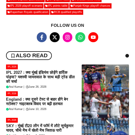
IPL 2026 playoff scenario
IPL points table
Punjab Kings playoff chances
Rajasthan Royals qualification
RCB qualified playoffs
FOLLOW US ON
ALSO READ
IPL 2026
IPL 2027 : क्या मुंबई इंडियंस छोड़ेंगे हार्दिक
पांड्या? यशस्वी जायसवाल के साथ बड़ी ट्रेड डील
की चर्चा
Atul Kumar
|
June 26, 2026
IPL 2026
England : क्या दूसरे टेस्ट से बाहर होंगे बेन
स्टोक्स? नाइटक्लब विवाद पर बढ़ी हलचल
Atul Kumar
|
June 10, 2026
IPL 2026
SKY : मुंबई टी20 लीग में फॉर्म में लौटे सूर्यकुमार
यादव, चौथे मैच में खेली मैच जिताऊ पारी