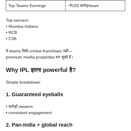
Top Teams Earnings
~₹150 करोड़/team
Top earners:
• Mumbai Indians
• RCB
• CSK
ये teams सिर्फ cricket franchises नहीं—
premium media properties बन चुकी हैं।
Why IPL इतना powerful है?
Simple breakdown:
1. Guaranteed eyeballs
• करोड़ों viewers
• consistent engagement
2. Pan-India + global reach