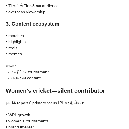
• Tier-1 से Tier-3 तक audience
• overseas viewership
3. Content ecosystem
• matches
• highlights
• reels
• memes
मतलब:
→ 2 महीने का tournament
→ सालभर का content
Women’s cricket—silent contributor
हालांकि report में primary focus IPL पर है, लेकिन:
• WPL growth
• women’s tournaments
• brand interest