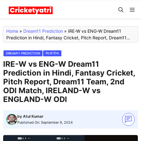
Skip
M
to
content
Home
»
Dream11 Prediction
»
IRE-W vs ENG-W Dream11
Prediction in Hindi, Fantasy Cricket, Pitch Report, Dream11
Team, 2nd ODI Match, IRELAND-W vs ENGLAND-W ODI
DREAM11 PREDICTION
फैंटसी टिप्स
IRE-W vs ENG-W Dream11
Prediction in Hindi, Fantasy Cricket,
Pitch Report, Dream11 Team, 2nd
ODI Match, IRELAND-W vs
ENGLAND-W ODI
by
Atul Kumar
Published On:
September 9, 2024