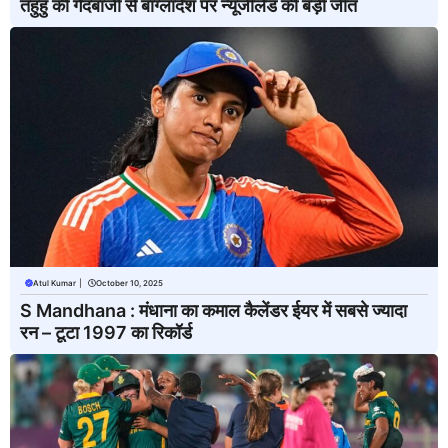
तहुहु की गेंदबाजी से बांग्लादेश पर न्यूजीलैंड की बड़ी जीत
Atul Kumar
|
October 10, 2025
S Mandhana : मंधाना का कमाल कैलेंडर ईयर में सबसे ज्यादा
रन – टूटा 1997 का रिकॉर्ड