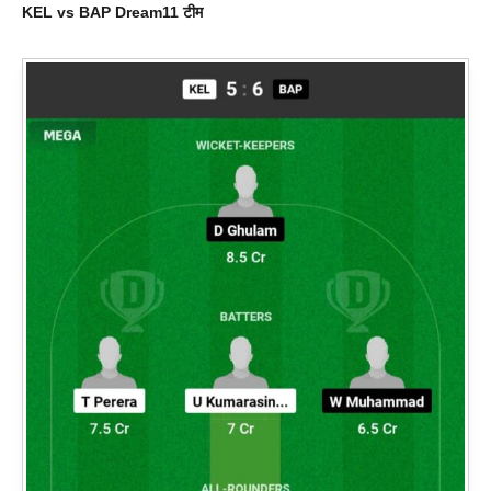
KEL vs BAP D
ream
11 टीम