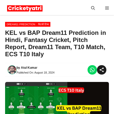
Skip
Me
to
content
DREAM11 PREDICTION
फैंटसी टिप्स
KEL vs BAP Dream11 Prediction in
Hindi, Fantasy Cricket, Pitch
Report, Dream11 Team, T10 Match,
ECS T10 Italy
by
Atul Kumar
Published On:
August 18, 2024