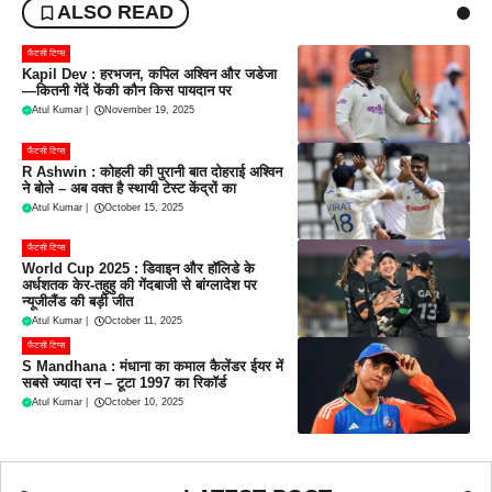
ALSO READ
फैंटसी टिप्स
Kapil Dev : हरभजन, कपिल अश्विन और जडेजा
—कितनी गेंदें फेंकी कौन किस पायदान पर
Atul Kumar
|
November 19, 2025
फैंटसी टिप्स
R Ashwin : कोहली की पुरानी बात दोहराई अश्विन
ने बोले – अब वक्त है स्थायी टेस्ट केंद्रों का
Atul Kumar
|
October 15, 2025
फैंटसी टिप्स
World Cup 2025 : डिवाइन और हॉलिडे के
अर्धशतक केर-तहुहु की गेंदबाजी से बांग्लादेश पर
न्यूजीलैंड की बड़ी जीत
Atul Kumar
|
October 11, 2025
फैंटसी टिप्स
S Mandhana : मंधाना का कमाल कैलेंडर ईयर में
सबसे ज्यादा रन – टूटा 1997 का रिकॉर्ड
Atul Kumar
|
October 10, 2025