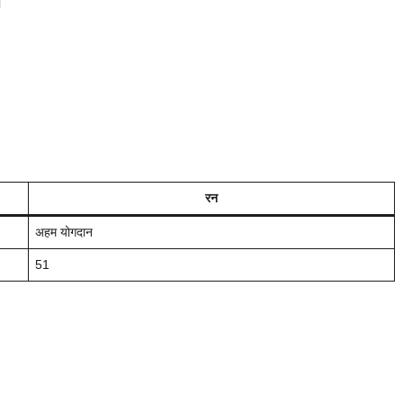
।
रन
अहम योगदान
51