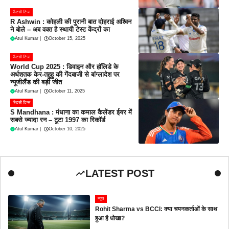
फैंटसी टिप्स
R Ashwin : कोहली की पुरानी बात दोहराई अश्विन
ने बोले – अब वक्त है स्थायी टेस्ट केंद्रों का
Atul Kumar
|
October 15, 2025
फैंटसी टिप्स
World Cup 2025 : डिवाइन और हॉलिडे के
अर्धशतक केर-तहुहु की गेंदबाजी से बांग्लादेश पर
न्यूजीलैंड की बड़ी जीत
Atul Kumar
|
October 11, 2025
फैंटसी टिप्स
S Mandhana : मंधाना का कमाल कैलेंडर ईयर में
सबसे ज्यादा रन – टूटा 1997 का रिकॉर्ड
Atul Kumar
|
October 10, 2025
LATEST POST
न्यूज
Rohit Sharma vs BCCI: क्या चयनकर्ताओं के साथ
हुआ है धोखा?