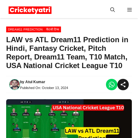
Skip
Me
to
content
DREAM11 PREDICTION
फैंटसी टिप्स
LAW vs ATL Dream11 Prediction in
Hindi, Fantasy Cricket, Pitch
Report, Dream11 Team, T10 Match,
USA National Cricket League T10
by
Atul Kumar
Published On:
October 13, 2024