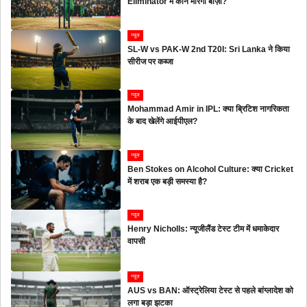
Eliminator में कौन मारेगा बाज़ी?
न्यूज
SL-W vs PAK-W 2nd T20I: Sri Lanka ने किया
सीरीज पर कब्जा
न्यूज
Mohammad Amir in IPL: क्या ब्रिटिश नागरिकता
के बाद खेलेंगे आईपीएल?
न्यूज
Ben Stokes on Alcohol Culture: क्या Cricket
में शराब एक बड़ी समस्या है?
न्यूज
Henry Nicholls: न्यूजीलैंड टेस्ट टीम में धमाकेदार
वापसी
न्यूज
AUS vs BAN: ऑस्ट्रेलिया टेस्ट से पहले बांग्लादेश को
लगा बड़ा झटका