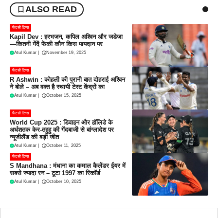
ALSO READ
फैंटसी टिप्स
Kapil Dev : हरभजन, कपिल अश्विन और जडेजा
—कितनी गेंदें फेंकी कौन किस पायदान पर
Atul Kumar
|
November 19, 2025
फैंटसी टिप्स
R Ashwin : कोहली की पुरानी बात दोहराई अश्विन
ने बोले – अब वक्त है स्थायी टेस्ट केंद्रों का
Atul Kumar
|
October 15, 2025
फैंटसी टिप्स
World Cup 2025 : डिवाइन और हॉलिडे के
अर्धशतक केर-तहुहु की गेंदबाजी से बांग्लादेश पर
न्यूजीलैंड की बड़ी जीत
Atul Kumar
|
October 11, 2025
फैंटसी टिप्स
S Mandhana : मंधाना का कमाल कैलेंडर ईयर में
सबसे ज्यादा रन – टूटा 1997 का रिकॉर्ड
Atul Kumar
|
October 10, 2025