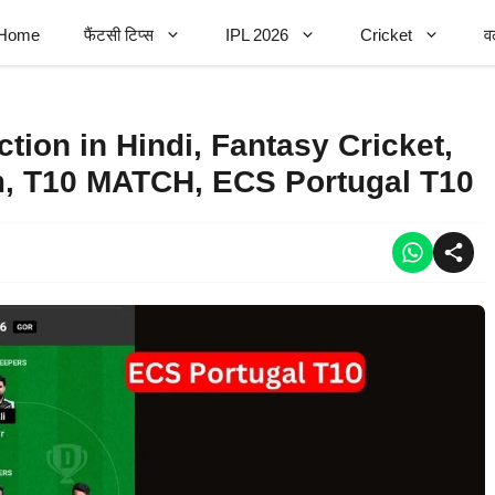
Home
फैंटसी टिप्स
IPL 2026
Cricket
व
ion in Hindi, Fantasy Cricket,
m, T10 MATCH, ECS Portugal T10