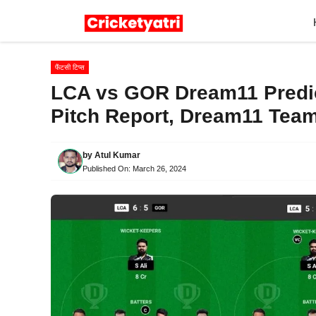
Skip
to
content
फैंटसी टिप्स
LCA vs GOR Dream11 Predict
Pitch Report, Dream11 Tea
by
Atul Kumar
Published On:
March 26, 2024