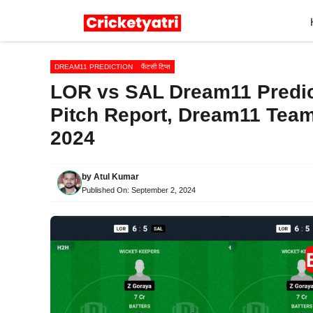
Skip
to
content
DREAM11 PREDICTION
फैंटसी टिप्स
LOR vs SAL Dream11 Predict
Pitch Report, Dream11 Team
2024
by
Atul Kumar
Published On:
September 2, 2024