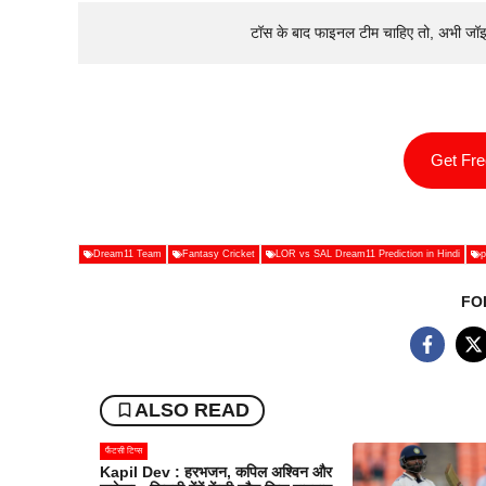
टॉस के बाद फाइनल टीम चाहिए तो, अभी जॉ
Get Fr
Dream11 Team
Fantasy Cricket
LOR vs SAL Dream11 Prediction in Hindi
p
FO
ALSO READ
फैंटसी टिप्स
Kapil Dev : हरभजन, कपिल अश्विन और