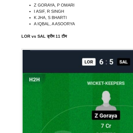
Z GORAYA, P OMARI
I ASIF, R SINGH
K JHA, S BHARTI
A IQBAL, A ASOORYA
LOR vs SAL
ड्रीम 11 टीम