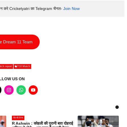
इन करे Cricketyatri का Telegram चैनल- 
Join Now
ee Dream 11 Team
itch report
T10 Match
LLOW US ON
फैंटसी टिप्स
R Ashwin : कोहली की पुरानी बात दोहराई