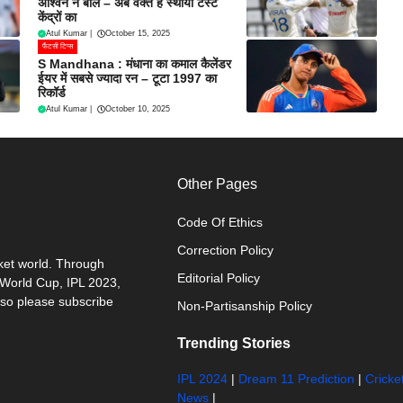
अश्विन ने बोले – अब वक्त है स्थायी टेस्ट
केंद्रों का
Atul Kumar
|
October 15, 2025
फैंटसी टिप्स
S Mandhana : मंधाना का कमाल कैलेंडर
ईयर में सबसे ज्यादा रन – टूटा 1997 का
रिकॉर्ड
Atul Kumar
|
October 10, 2025
Other Pages
Code Of Ethics
Correction Policy
cket world. Through
Editorial Policy
0 World Cup, IPL 2023,
 so please subscribe
Non-Partisanship Policy
Trending Stories
IPL 2024
|
Dream 11 Prediction
|
Cricke
News
|