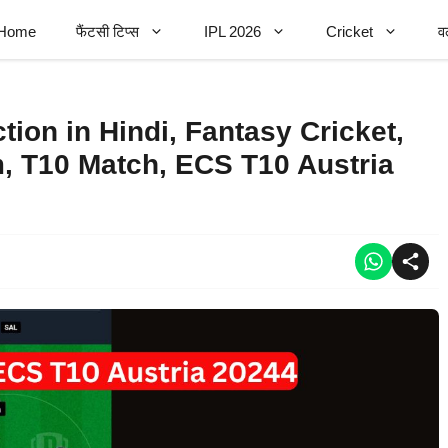
Home
फैंटसी टिप्स
IPL 2026
Cricket
व
ion in Hindi, Fantasy Cricket,
, T10 Match, ECS T10 Austria