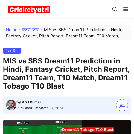
Skip
M
to
content
Home
»
फैंटसी टिप्स
»
MIS vs SBS Dream11 Prediction in Hindi,
Fantasy Cricket, Pitch Report, Dream11 Team, T10 Match,
Dream11 Tobago T10 Blast
फैंटसी टिप्स
MIS vs SBS Dream11 Prediction in
Hindi, Fantasy Cricket, Pitch Report,
Dream11 Team, T10 Match, Dream11
Tobago T10 Blast
by
Atul Kumar
Published On:
March 31, 2024