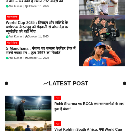
ने बोले – अब वक्त है स्थायी टेस्ट केंद्रों का
Atul Kumar
|
October 15, 2025
फैंटसी टिप्स
World Cup 2025 : डिवाइन और हॉलिडे के
अर्धशतक केर-तहुहु की गेंदबाजी से बांग्लादेश पर
न्यूजीलैंड की बड़ी जीत
Atul Kumar
|
October 11, 2025
फैंटसी टिप्स
S Mandhana : मंधाना का कमाल कैलेंडर ईयर में
सबसे ज्यादा रन – टूटा 1997 का रिकॉर्ड
Atul Kumar
|
October 10, 2025
LATEST POST
न्यूज
Rohit Sharma vs BCCI: क्या चयनकर्ताओं के साथ
हुआ है धोखा?
न्यूज
Virat Kohli in South Africa: क्या World Cup