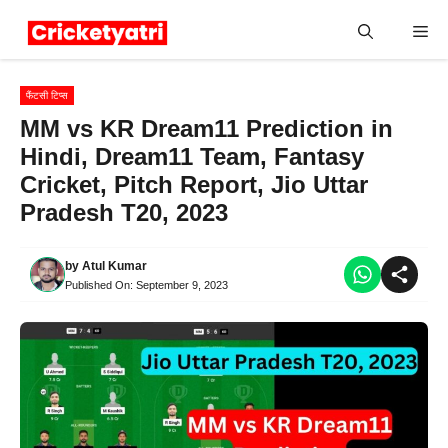
Skip
Me
to
content
फैंटसी टिप्स
MM vs KR Dream11 Prediction in
Hindi, Dream11 Team, Fantasy
Cricket, Pitch Report, Jio Uttar
Pradesh T20, 2023
by
Atul Kumar
Published On:
September 9, 2023