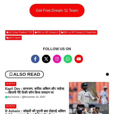
Get Free Dream 11 Team
Jio Uttar Pradesh T20
MM vs KR Dream11
MM vs KR Dream11 Prediction
pitch report
FOLLOW US ON
ALSO READ
फैंटसी टिप्स
Kapil Dev : हरभजन, कपिल अश्विन और जडेजा
—कितनी गेंदें फेंकी कौन किस पायदान पर
Atul Kumar
|
November 19, 2025
फैंटसी टिप्स
R Ashwin : कोहली की पुरानी बात दोहराई अश्विन